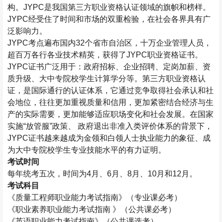
构。
JYPC
是我国第三方职业资格认证领域的旗帜和榜样。
JYPC
经受住了时间和市场的双重检验，在社会各界具有广
泛影响力。
JYPC
考点遍布国内
32
个省市自治区，十万企业管理人员，
超百万各行各业技术精英，获得了
JYPC
职业资格证书。
JYPC
证书广泛用于：政府招标、企业招聘、定岗加薪、资
质升级、大中专院校学生计算学分等。第三方职业资格认
证，是国际通行的认证体系，它通过竞争取得社会承认和社
会地位，往往更加重视质量和信用，更加紧密结合经济与生
产的实际需要，更加能够适应职场变化和社会发展。在国家
实施“放管服”政策、 政府退出非准入类评价体系的背景下，
JYPC
证书越来越成为金领和白领人士执业能力的象征、成
为大中专院校学生专业技能水平的有力证明。
考试时间
每年统考五次，时间为
4
月、
6
月、
8
月、
10
月和
12
月。
考试科目
《质量工程师职业能力考试指南》（专业课必考）
《职业素养职业能力考试指南 》（公共课必考）
《英语职业能力考试指南》（公共课选考）