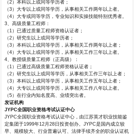
（
2
）本科以上或同等学历者；
（
3
）大专以上或同等学历，从事相关工作两年以上者。
（
4
）大专或同等学历，专业知识和实操技能特别优秀者。
3
、高级质量工程师：
（
1
）已通过质量工程师资格认证者；
（
2
）研究生以上或同等学历者；
（
3
）本科以上或同等学历，从事相关工作两年以上者；
（
4
）大专以上或同等学历，从事相关工作三年以上者。
4
、教授级质量工程师（正高级）：
（
1
）已通过高级质量工程师资格认证者；
（
2
）研究生以上或同等学历，从事相关工作三年以上者；
（
3
）本科以上或同等学历，从事相关工作五年以上者；
（
4
）大专以上或同等学历，从事相关工作八年以上者。
（
5
）在行业内知名度高、业绩突出者。
发证机构
JYPC
全国职业资格考试认证中心
JYPC
全国职业资格考试认证中心，由江苏英才职业技能鉴
定集团于
1999
年
12
月
28
日投资创办。
JYPC
是国内成立较
早、规模较大、行业普遍认可、法律手续齐全的职业认证机