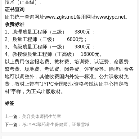
技术（正高级）。
证书查询
证书统一查询网址
www.zgks.net
,
备用网址
www.jypc.net
。
收费标准
1
、助理质量工程师（三级）
3800
元；
2
、质量工程师（二级）
6800
元；
3
、高级质量工程师（一级）
9800
元；
4
、教授级质量工程师（正高级）
16800
元。
以上费用包含报名费、教材费、培训费、认证费、命题费、
监考费、场地费、考试费、阅卷费、评审费等。除培训费各
地可以调整外，其他收费国内外统一标准。公共课教材免
费，教材上带有“
JYPC
全国职业资格考试认证中心指定教
材”字样，为正式出版教材。
标签
上一篇：
美容美体师招生简章
下一篇：
考JYPC藏药养生保健师，证耀雪域